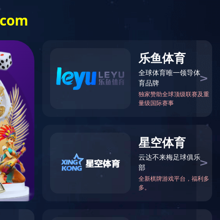
企业分站
|
网站地图
|
RSS
|
XML
|
您有
5
条询盘信息!
135-0483-4620
体育
在线留言
爱体育-中国一站式服
务平台