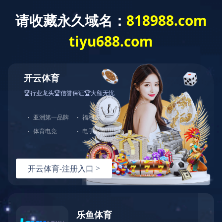
爱体育
您好，欢迎光临爱体育-中国一站式服务平台 官网！
网站爱体育
关于中大
产品展示