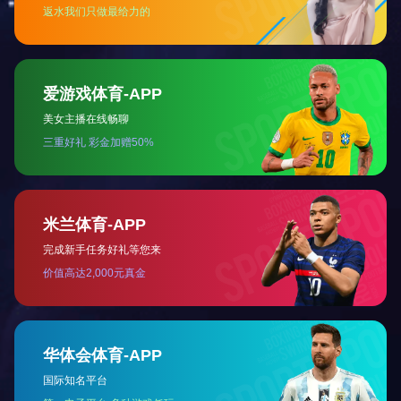
公司简介
公司动态
行
/
COMPANY
更多>>