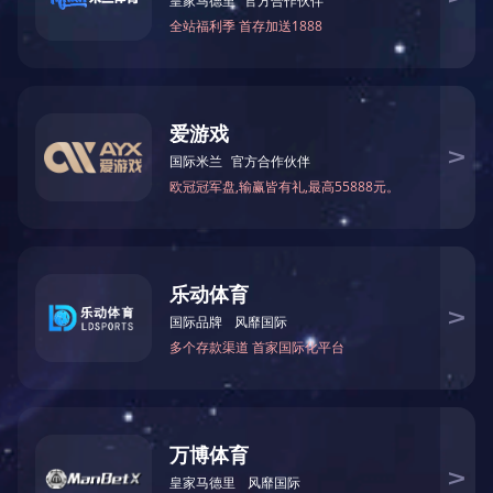
产品分类
- PROJECT CLASSIFICATION -
木屋设备类
门窗设备
MJ-J206
单板指接类
爱体育-中国一站式服务平台
木工锯床类