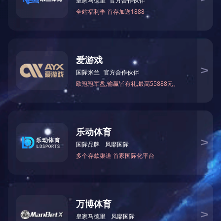
中国木工机械行业优秀科技创新企业201
中国木工机械行业
6年度
产
全国木屋木结构诚信联盟企业30强
科技技