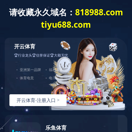
爱体育
企业分站
主
黑龙江
哈尔滨
牡丹江
营
区
域
东
黑龙江
哈尔滨
齐齐哈尔
鸡西
鹤岗
双鸭
北
地
区