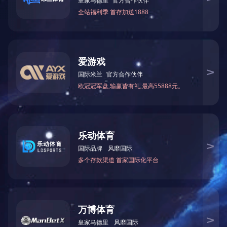
哈尔滨MSGR-RP1300 重型宽带砂光机
哈尔