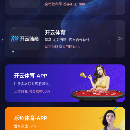
哈尔滨多锯片木工圆锯机
哈尔滨
关于中大
新闻资讯
About
News
公司简介
公司动态
爱体育
行业动态