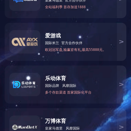
最大
爱体育-中国一站式服务平台
型号
(
单面木工压刨床
MB104A
单面木工压刨床
MB106A
上一篇：
黑龙江MB204H双面木工刨床
下一篇：
黑龙江MJ263木工圆锯机