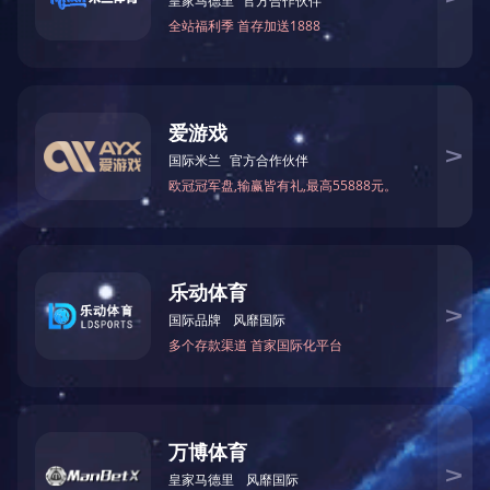
上一篇：
轻型木结构
下一篇：
圆木重型木结构
关于中大
新闻资讯
About
News
公司简介
公司动态