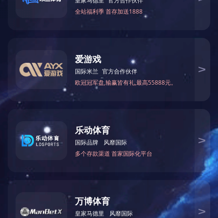
最大
爱体育-中国一站式服务平台
型号
(
四面木工刨床
MB4018F6
四面木工刨床
MB4012B
四面木工刨床
MB402E6
四面木工刨床
MB620C
上一篇：
液压式双面拼板机
下一篇：
自动指接生产线