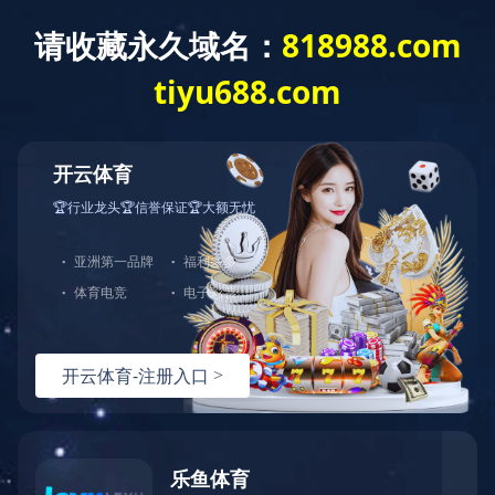
爱体育
您好，欢迎光临爱体育-中国一站式服务平台 官网！
网站爱体育
关于中大
产品展示